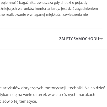
ż pojemność bagażnika, zwłaszcza gdy chodzi o pojazdy
ażniejszych warun­ków komfortu jazdy, jest dziś zagadnieniem
zne realizowanie wy­maganej miękkości zawieszenia nie
ZALETY SAMOCHODU
e artykułów dotyczących motoryzacji i techniki. Na co dzień
tykam się na wiele usterek w wielu różnych marakach
sów o tej tematyce.