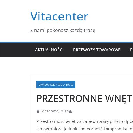
Przejdź
Vitacenter
do
treści
Z nami pokonasz każdą trasę
AKTUALNOŚCI
PRZEWOZY TOWAROWE
R
SAMOCHODY OD A DO Z
PRZESTRONNE WNĘT
12 czerwca, 2016
Przestronność wnętrza zapewnia się przez odp
ich ogranicza jednak konieczność kompromisu m