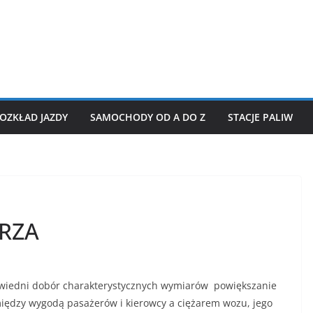
OZKŁAD JAZDY
SAMOCHODY OD A DO Z
STACJE PALIW
RZA
owiedni dobór charakterystycznych wymiarów powiększanie
iędzy wygodą pasażerów i kierowcy a ciężarem wozu, jego