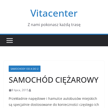
Przejdź
Vitacenter
do
treści
Z nami pokonasz każdą trasę
SAMOCHODY OD A DO Z
SAMOCHÓD CIĘŻAROWY
8 lipca, 2015
Przekładnie napędowe i hamulce autobusów miejskich
są specjalnie dostosowane do konieczności czę­stego ich