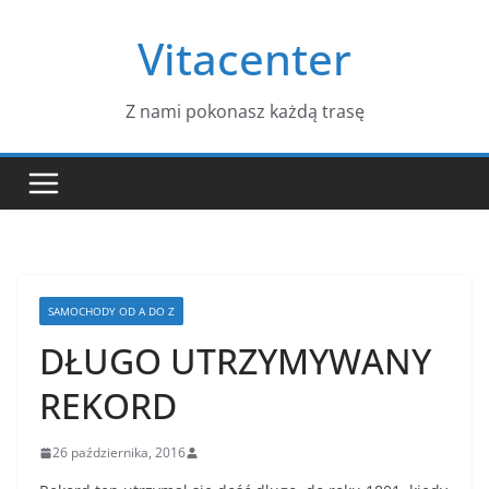
Przejdź
Vitacenter
do
treści
Z nami pokonasz każdą trasę
SAMOCHODY OD A DO Z
DŁUGO UTRZYMYWANY
REKORD
26 października, 2016