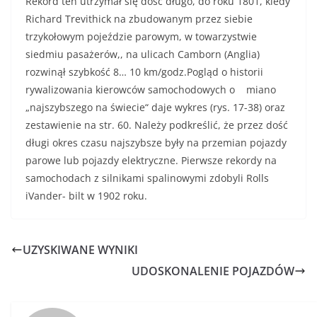
Rekord ten utrzymał się dość długo, do roku 1801, kiedy
Richard Trevithick na zbudowanym przez siebie
trzykołowym pojeździe parowym, w towarzy­stwie
siedmiu pasażerów,, na ulicach Camborn (Anglia)
rozwinął szybkość 8… 10 km/godz.Pogląd o historii
rywalizowania kierowców samochodowych o miano
„najszybszego na świecie“ daje wykres (rys. 17-38) oraz
zestawienie na str. 60. Należy podkreślić, że przez dość
długi okres czasu najszybsze były na przemian pojazdy
parowe lub pojazdy elektryczne. Pierwsze rekordy na
sa­mochodach z silnikami spalinowymi zdobyli Rolls
iVander- bilt w 1902 roku.
UZYSKIWANE WYNIKI
UDOSKONALENIE POJAZDÓW