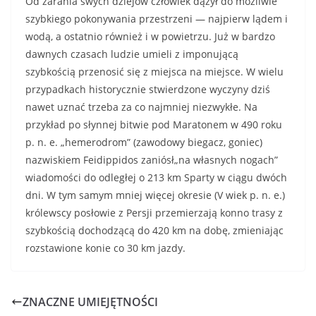
Od zarania swych dziejów człowiek dążył do możliwie
szyb­kiego pokonywania przestrzeni — najpierw lądem i
wodą, a ostatnio również i w powietrzu. Już w bardzo
dawnych czasach ludzie umieli z imponującą
szybkością przenosić się z miejsca na miejsce. W wielu
przypadkach historycznie stwierdzone wyczyny dziś
nawet uznać trzeba za co najmniej niezwykłe. Na
przykład po słynnej bitwie pod Maratonem w 490 roku
p. n. e. „hemerodrom” (zawodowy biegacz, goniec)
nazwi­skiem Feidippidos zaniósł„na własnych nogach”
wiadomości do odległej o 213 km Sparty w ciągu dwóch
dni. W tym samym mniej więcej okresie (V wiek p. n. e.)
królewscy posłowie z Persji przemierzają konno trasy z
szybkością dochodzącą do 420 km na dobę, zmieniając
rozstawione konie co 30 km jazdy.
ZNACZNE UMIEJĘTNOŚCI