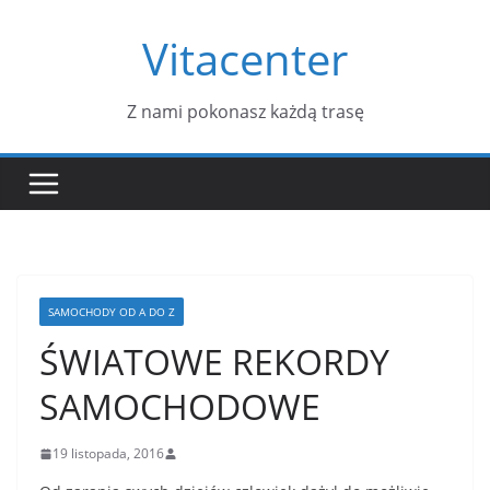
Przejdź
Vitacenter
do
treści
Z nami pokonasz każdą trasę
SAMOCHODY OD A DO Z
ŚWIATOWE REKORDY
SAMOCHODOWE
19 listopada, 2016