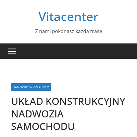
Przejdź
Vitacenter
do
treści
Z nami pokonasz każdą trasę
SAMOCHODY OD A DO Z
UKŁAD KONSTRUKCYJNY
NADWOZIA
SAMOCHODU