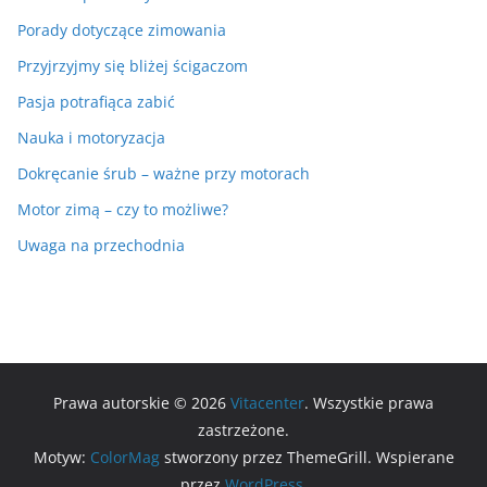
Porady dotyczące zimowania
Przyjrzyjmy się bliżej ścigaczom
Pasja potrafiąca zabić
Nauka i motoryzacja
Dokręcanie śrub – ważne przy motorach
Motor zimą – czy to możliwe?
Uwaga na przechodnia
Prawa autorskie © 2026
Vitacenter
. Wszystkie prawa
zastrzeżone.
Motyw:
ColorMag
stworzony przez ThemeGrill. Wspierane
przez
WordPress
.