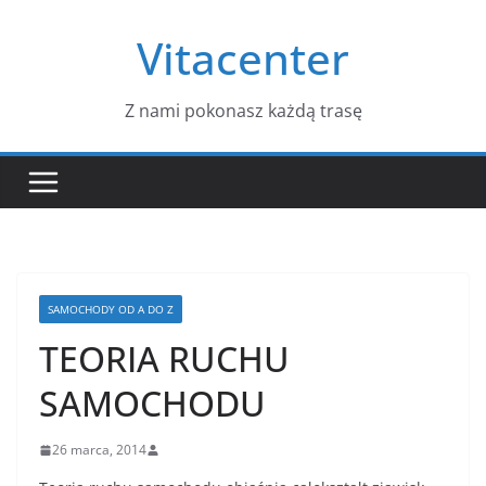
Przejdź
Vitacenter
do
treści
Z nami pokonasz każdą trasę
SAMOCHODY OD A DO Z
TEORIA RUCHU
SAMOCHODU
26 marca, 2014